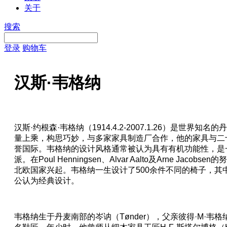
关于
搜索
登录
购物车
汉斯·韦格纳
汉斯·约根森·韦格纳（1914.4.2-2007.1.26）是世界
量上乘，构思巧妙，与多家家具制造厂合作，他的家具与二
誉国际。韦格纳的设计风格通常被认为具有有机功能性，是
派。在Poul Henningsen、Alvar Aalto及Arne Jac
北欧国家兴起。韦格纳一生设计了500余件不同的椅子，其中
公认为经典设计。
韦格纳生于丹麦南部的岑讷（Tønder），父亲彼得·M·韦格纳（Pe