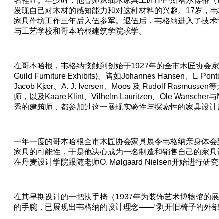
名鞋匠。年少时，他曾师从细木家具工匠H·F·斯塔尔博格（H. F.
发现自己对木材的感知能力和对这种材料的兴趣。17岁，
家具作坊工作三年后入伍参军。退伍后，韦格纳进入了技术
与工艺学校和哥本哈根建筑学院求学。
在哥本哈根，韦格纳接触到创始于1927年的全市木匠协会家具展(the c
Guild Furniture Exhibits)。诸如Johannes Hansen、L. Pon
Jacob Kjær、A. J. Iversen、Moos 及 Rudolf Ras
师，以及Kaare Klint、Vilhelm Lauritzen、Ole Wansche
秀的建筑师，都参加过这一展现实验性与探索性的家具设计
一年一度的哥本哈根全市木匠协会家具展令韦格纳亲身体会
家具的可能性，于是他决心成为一名制造和销售自己的家具设
在丹麦设计学院跟随老师O. Mølgaard Nielsen开始进行研
在其早期设计的一把扶手椅（1937年为装饰艺术博物馆的
的手腕，已展现出韦格纳的设计理念——“剥开旧椅子的外部