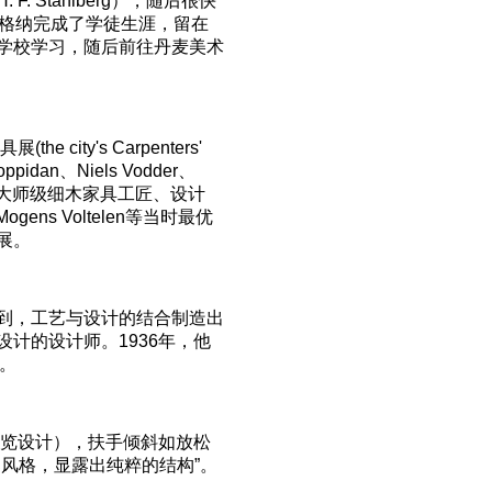
 Stahlberg），随后很快
韦格纳完成了学徒生涯，留在
学校学习，随后前往丹麦美术
ity's Carpenters'
toppidan、Niels Vodder、
mussen等大师级细木家具工匠、设计
r与Mogens Voltelen等当时最优
展。
到，工艺与设计的结合制造出
计的设计师。1936年，他
究。
展览设计），扶手倾斜如放松
风格，显露出纯粹的结构”。