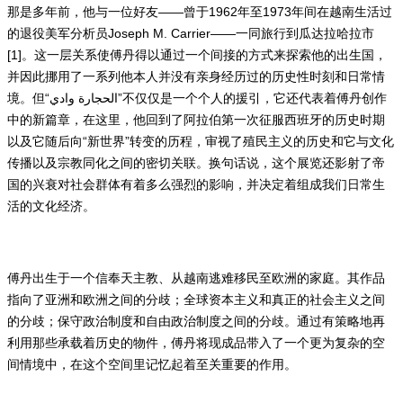
那是多年前，他与一位好友——曾于1962年至1973年间在越南生活过
的退役美军分析员Joseph M. Carrier——一同旅行到瓜达拉哈拉市
[1]。这一层关系使傅丹得以通过一个间接的方式来探索他的出生国，
并因此挪用了一系列他本人并没有亲身经历过的历史性时刻和日常情
境。但“الحجارة وادي”不仅仅是一个个人的援引，它还代表着傅丹创作
中的新篇章，在这里，他回到了阿拉伯第一次征服西班牙的历史时期
以及它随后向“新世界”转变的历程，审视了殖民主义的历史和它与文化
传播以及宗教同化之间的密切关联。换句话说，这个展览还影射了帝
国的兴衰对社会群体有着多么强烈的影响，并决定着组成我们日常生
活的文化经济。
傅丹出生于一个信奉天主教、从越南逃难移民至欧洲的家庭。其作品
指向了亚洲和欧洲之间的分歧；全球资本主义和真正的社会主义之间
的分歧；保守政治制度和自由政治制度之间的分歧。通过有策略地再
利用那些承载着历史的物件，傅丹将现成品带入了一个更为复杂的空
间情境中，在这个空间里记忆起着至关重要的作用。