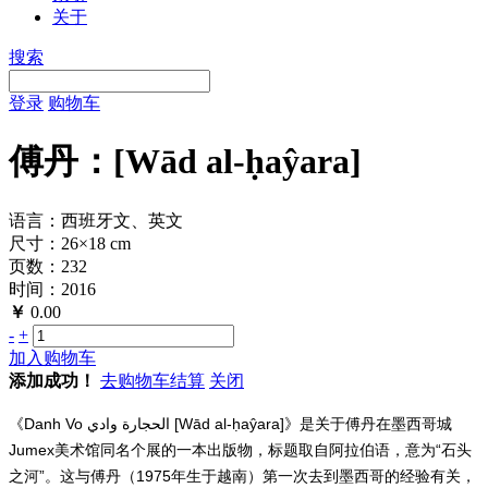
关于
搜索
登录
购物车
傅丹：[Wād al-ḥaŷara]
语言：西班牙文、英文
尺寸：26×18 cm
页数：232
时间：2016
￥
0.00
-
+
加入购物车
添加成功！
去购物车结算
关闭
《Danh Vo الحجارة وادي [Wād al-ḥaŷara]》是关于傅丹在墨西哥城
Jumex美术馆同名个展的一本出版物，标题取自阿拉伯语，意为“石头
之河”。这与傅丹（1975年生于越南）第一次去到墨西哥的经验有关，