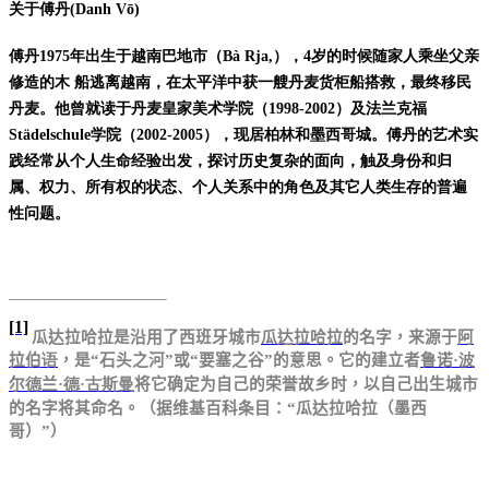
关于傅丹
(Danh Vō)
傅丹
1975
年出生于越南巴地市（
Bà Rja,
），
4
岁的时候随家人乘坐父亲
修造的木 船逃离越南，在太平洋中获一艘丹麦货柜船搭救，最终移民
丹麦。他曾就读于丹麦皇家美术学院（
1998-2002
）及法兰克福
Städelschule
学院（
2002-2005
），现居柏林和墨西哥城。傅丹的艺术实
践经常从个人生命经验出发，探讨历史复杂的面向，触及身份和归
属、权力、所有权的状态、个人关系中的角色及其它人类生存的普遍
性问题。
[1]
瓜达拉哈拉是沿用了西班牙城市
瓜达拉哈拉
的名字，来源于
阿
拉伯
语
，是
“
石
头
之河
”
或
“
要塞之谷
”
的意思。它的建立者
鲁诺
·
波
尔
德
兰
·
德
·
古斯曼
将它确定
为
自己的荣誉故
乡时
，以自己出生城市
的名字将其命名。（据
维基百科条目：
“
瓜达拉哈拉（墨西
哥）
”
）