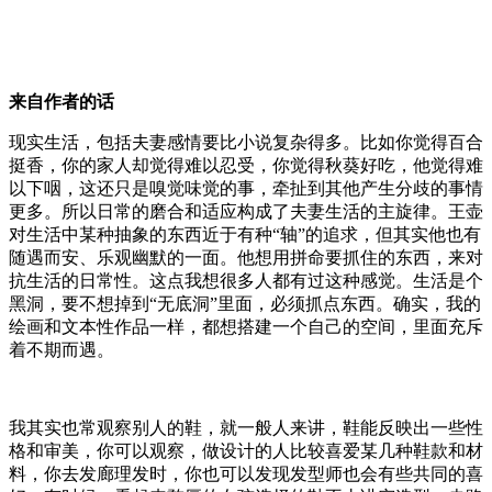
来自作者的话
现
实生活，包括夫妻感情要比小
说
复
杂
得多。比如你
觉
得百合
挺香，你的家人却
觉
得
难
以忍受，你
觉
得秋葵好吃，他
觉
得
难
以下咽，
这还
只是嗅
觉
味
觉
的事，
牵
扯到其他
产
生分歧的事情
更多。所以日常的磨合和适
应
构成了夫妻生活的主旋律。王
壶
对
生活中某种抽象的东西近于有种
“
轴
”
的追求，但其实他也有
随遇而安、
乐观
幽默的一面。他想用拼命要抓住的东西，
来对
抗生活的日常性。
这
点我想很多人都有
过这
种感
觉
。生活是个
黑洞，要不想掉到
“
无底洞
”
里面，必
须
抓点东西。确实，我的
绘
画和文本性作品一样，都想搭建一个自己的空间，里面充斥
着不期而遇。
我其实也常
观
察
别
人的鞋，就一般人
来讲
，鞋能反映出一些性
格和
审
美，你可以
观
察，做设
计
的人比
较
喜
爱
某几种鞋款和材
料，你去发廊理发
时
，你也可以发
现
发型
师
也会有些共同的喜