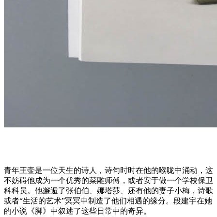
青年王
壶
是一位天生的
诗
人，
诗
句
时时
在他的喉
咙
中涌动，
这
不妨碍他成
为
一个优秀的菜雕
师
傅，或者安于做一个学校保
卫
科科
员
。他邂逅了
张
伯伯、娜塔莎、
还
有他的妻子小梅，
诗
歌
或者
“
生活的艺
术
”
冥冥中制造了他
们
相遇的
缘
分。段建宇在她
的小
说
《脚》中叙述了
这
些日常中的奇异。