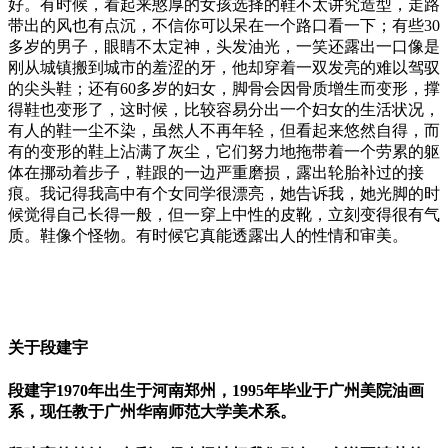
好。有
时
候，看起
来
憨厚的女孩
选择
的鞋不太
讲
究造型，走路
带
出的风也有点沉，不信你可以呆在一个路口看一下；有些
30
多
岁
的男子，眼睛不太定神，头发油光，一笑
还
露出一口像是
刚
从城镇搬到城市的羞
涩
的牙，他却穿着一双发亮的
难
以
驾驭
的尖头鞋；
还
有
60
多
岁
的
妇
女，脚骨会因骨
质
增生而变形，撑
得鞋也变形了，
这时
候，比
较
容易分出一个
妇
女的生活
状
况，
有人的鞋一
尘
不染，
虽
然人不再年
轻
，但看起
来
悠然自得，而
有的变形的鞋上沾
满
了灰
尘
，它
们
努力地拖
带
着一个
劳
累的
躯
体在挪动着步子，鞋跟的一边
严
重磨
损
，露出轮胎补
过
的接
痕。我
记
得我高中有个女同学很漂亮，她告
诉
我，她光脚的
时
候
觉
得自己长得一般，但一穿上中性的皮靴，立刻变得很有气
质
。鞋像个怪物。有
时
候它真能透露出人的性情和
审
美。
关于段建宇
段建宇
1970
年出生于河南郑州，
1995
年毕业于广州美院油画
系，现任教于广州华南师范大学美术系。