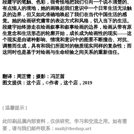
段建宇的笔触、色彩，很奇怪地把我们引向一个说不清楚的、
有点恼人的境地，她的画唤起我们意识中一个日常生活无法触
及的边界，但又如此准确地唤起了我们在当代中国生活的感
觉。她的绘画研究庸常的表达方式和风格，切入当下的生活。
段建宇始终游走在绘画叙事和叙事绘画的边界，绘画从带有原
生意念和生活形态的轮廓开始，成长成为绘画性的现实——这
个现实是由诸种影响、情境和意识中的图景不断撞击、对抗、
调整而生成，具有和我们所面对的物质现实同样的复杂性；而
这同时也是基于对绘画与生命经验之间关系的重新信任。
翻译：周芷蕾；摄影：冯芷茵
图文提供：这个店，
©
作者，这个店，
2019
[ 温馨提示 ]
此印刷品属内部资料，仅供研究、学习和交流之用。如有需
要，请与我们邮件联系：mail@theshop.art